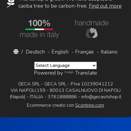
caoba tree to be carbon-free.
Find out more
/
Deutsch
-
English
-
Français
-
Italiano
Powered by
Translate
GECA SRL - GECA SRL - P.Iva 10239041212
VIA NAPOLI,159 - 80013 CASALNUOVO DI NAPOLI
(Napoli) - ITALIA - 3761888886 -
info@gecasrlshop.it
Ecommerce creato con
Scontrino.com