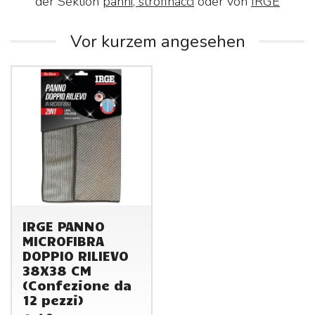
der Sektion
panni, strofinacci
oder von
IRGE
Vor kurzem angesehen
IRGE PANNO
MICROFIBRA
DOPPIO RILIEVO
38X38 CM
(Confezione da
12 pezzi)