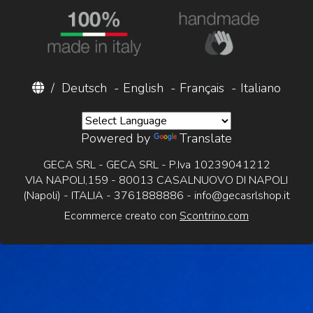
/
Deutsch
-
English
-
Français
-
Italiano
Powered by
Translate
GECA SRL - GECA SRL - P.Iva 10239041212
VIA NAPOLI,159 - 80013 CASALNUOVO DI NAPOLI
(Napoli) - ITALIA - 3761888886 -
info@gecasrlshop.it
Ecommerce creato con
Scontrino.com