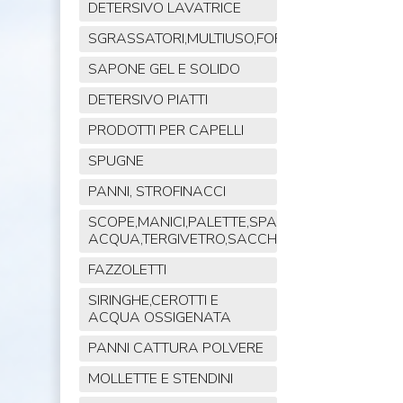
DETERSIVO LAVATRICE
SGRASSATORI,MULTIUSO,FORNO,POLVERE,VET
SAPONE GEL E SOLIDO
DETERSIVO PIATTI
PRODOTTI PER CAPELLI
SPUGNE
PANNI, STROFINACCI
SCOPE,MANICI,PALETTE,SPAZZOLE,TIRA
ACQUA,TERGIVETRO,SACCHI,MOP
FAZZOLETTI
SIRINGHE,CEROTTI E
ACQUA OSSIGENATA
PANNI CATTURA POLVERE
MOLLETTE E STENDINI