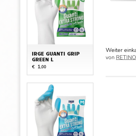
Weiter eink
IRGE GUANTI GRIP
von
RETIN
GREEN L
1
€
,00