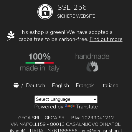
SSL-256
SICHERE WEBSITE
This eshop is green! We have adopted a
caoba tree to be carbon-free.
Find out more
/
Deutsch
-
English
-
Français
-
Italiano
Powered by
Translate
GECA SRL - GECA SRL - P.Iva 10239041212
VIA NAPOLI,159 - 80013 CASALNUOVO DI NAPOLI
(Napoli) - ITALIA - 3761888886 -
info@gecasrlshop.it