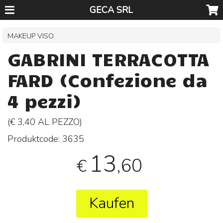
GECA SRL
MAKEUP VISO
GABRINI TERRACOTTA
FARD (Confezione da
4 pezzi)
(€ 3,40 AL
PEZZO
)
Produktcode:
3635
13
,60
€
Kaufen