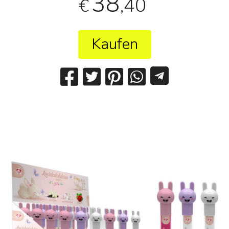
38
,40
€
Kaufen