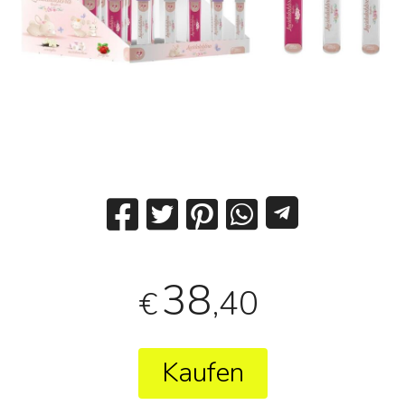
38
,40
€
Kaufen