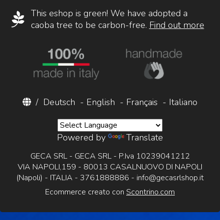
This eshop is green! We have adopted a
caoba tree to be carbon-free.
Find out more
/
Deutsch
-
English
-
Français
-
Italiano
Powered by
Translate
GECA SRL - GECA SRL - P.Iva 10239041212
VIA NAPOLI,159 - 80013 CASALNUOVO DI NAPOLI
(Napoli) - ITALIA - 3761888886 -
info@gecasrlshop.it
Ecommerce creato con
Scontrino.com