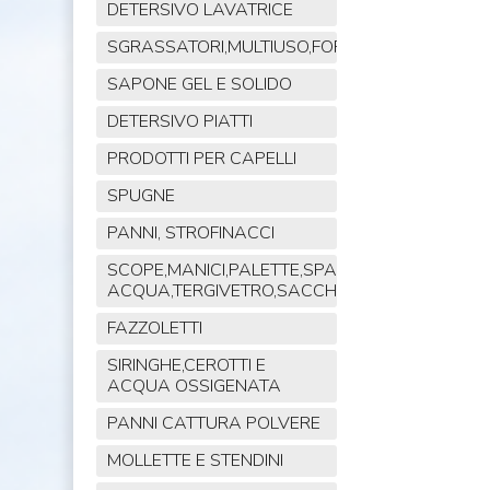
DETERSIVO LAVATRICE
SGRASSATORI,MULTIUSO,FORNO,POLVERE,VET
SAPONE GEL E SOLIDO
DETERSIVO PIATTI
PRODOTTI PER CAPELLI
SPUGNE
PANNI, STROFINACCI
SCOPE,MANICI,PALETTE,SPAZZOLE,TIRA
ACQUA,TERGIVETRO,SACCHI,MOP
FAZZOLETTI
SIRINGHE,CEROTTI E
ACQUA OSSIGENATA
PANNI CATTURA POLVERE
MOLLETTE E STENDINI