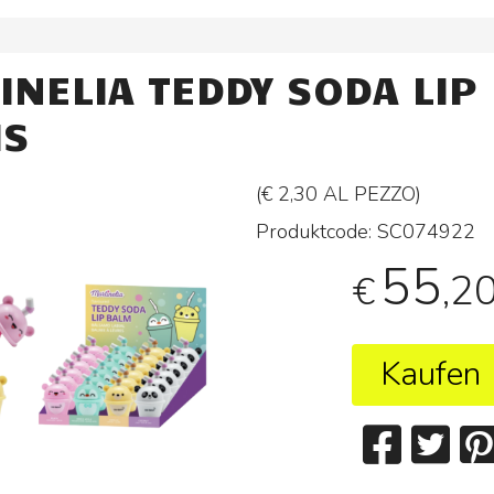
INELIA TEDDY SODA LIP
MS
(€ 2,30 AL
PEZZO
)
Produktcode:
SC074922
55
,2
€
Kaufen