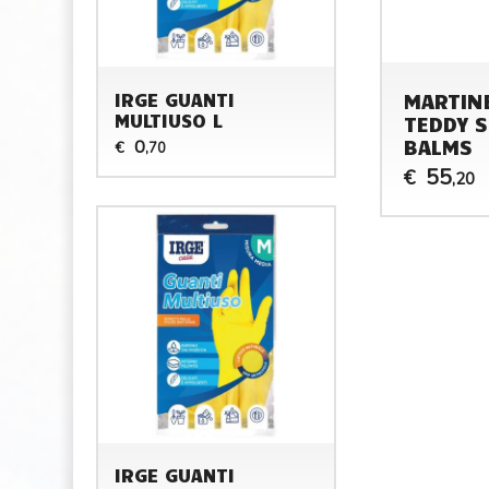
MARTIN
IRGE GUANTI
MULTIUSO L
TEDDY S
BALMS
0
€
,70
55
€
,20
IRGE GUANTI