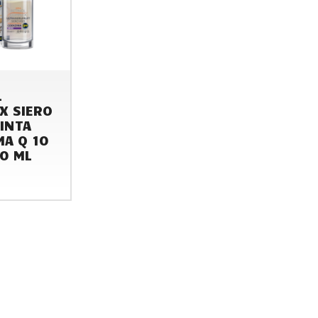
L
X SIERO
INTA
MA Q 10
30 ML