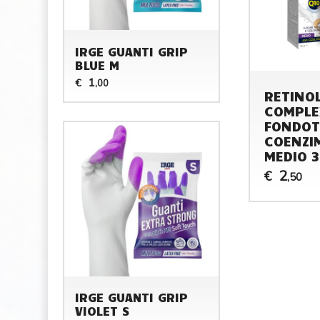
IRGE GUANTI GRIP
BLUE M
1
€
,00
RETINO
COMPLE
FONDOT
COENZI
MEDIO 
2
€
,50
IRGE GUANTI GRIP
VIOLET S