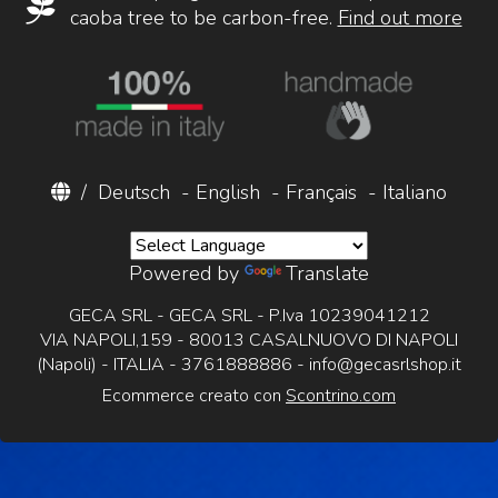
caoba tree to be carbon-free.
Find out more
/
Deutsch
-
English
-
Français
-
Italiano
Powered by
Translate
GECA SRL - GECA SRL - P.Iva 10239041212
VIA NAPOLI,159 - 80013 CASALNUOVO DI NAPOLI
(Napoli) - ITALIA - 3761888886 -
info@gecasrlshop.it
Ecommerce creato con
Scontrino.com