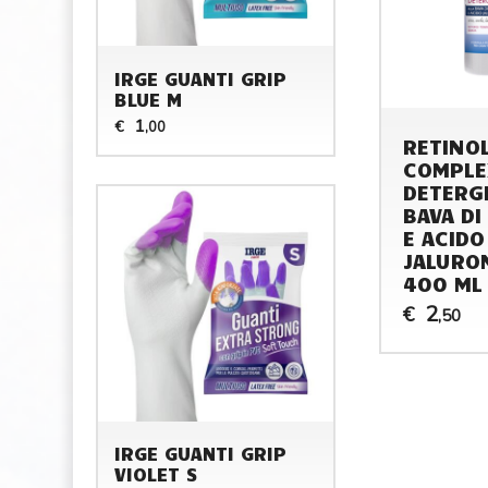
IRGE GUANTI GRIP
BLUE M
1
€
,00
RETINO
COMPLE
DETERG
BAVA DI
E ACIDO
JALURO
400 ML
2
€
,50
IRGE GUANTI GRIP
VIOLET S