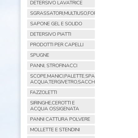
DETERSIVO LAVATRICE
SGRASSATORI,MULTIUSO,FORNO,POLVERE,VET
SAPONE GEL E SOLIDO
DETERSIVO PIATTI
PRODOTTI PER CAPELLI
SPUGNE
PANNI, STROFINACCI
SCOPE,MANICI,PALETTE,SPAZZOLE,TIRA
ACQUA,TERGIVETRO,SACCHI,MOP
FAZZOLETTI
SIRINGHE,CEROTTI E
ACQUA OSSIGENATA
PANNI CATTURA POLVERE
MOLLETTE E STENDINI