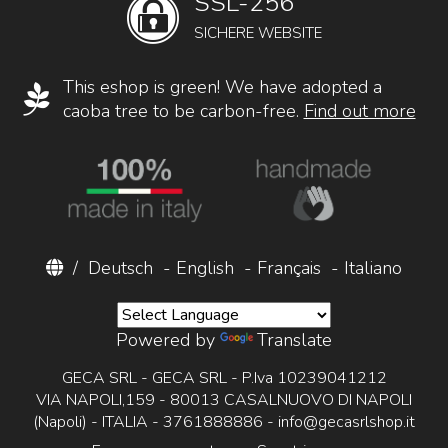
SSL-256
SICHERE WEBSITE
This eshop is green! We have adopted a
caoba tree to be carbon-free.
Find out more
/
Deutsch
-
English
-
Français
-
Italiano
Powered by
Translate
GECA SRL - GECA SRL - P.Iva 10239041212
VIA NAPOLI,159 - 80013 CASALNUOVO DI NAPOLI
(Napoli) - ITALIA - 3761888886 -
info@gecasrlshop.it