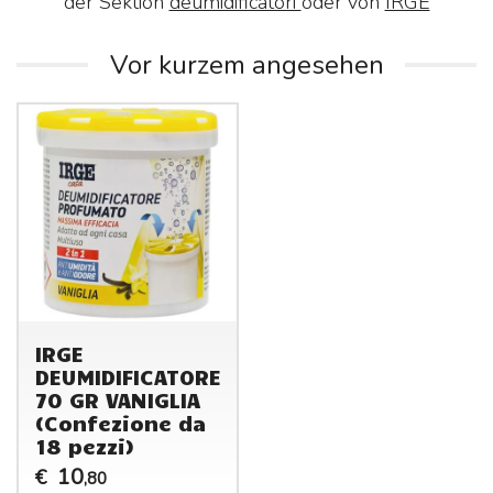
der Sektion
deumidificatori
oder von
IRGE
Vor kurzem angesehen
IRGE
DEUMIDIFICATORE
70 GR VANIGLIA
(Confezione da
18 pezzi)
10
€
,80