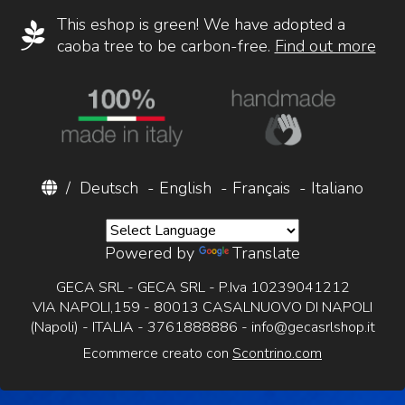
This eshop is green! We have adopted a
caoba tree to be carbon-free.
Find out more
/
Deutsch
-
English
-
Français
-
Italiano
Powered by
Translate
GECA SRL - GECA SRL - P.Iva 10239041212
VIA NAPOLI,159 - 80013 CASALNUOVO DI NAPOLI
(Napoli) - ITALIA - 3761888886 -
info@gecasrlshop.it
Ecommerce creato con
Scontrino.com