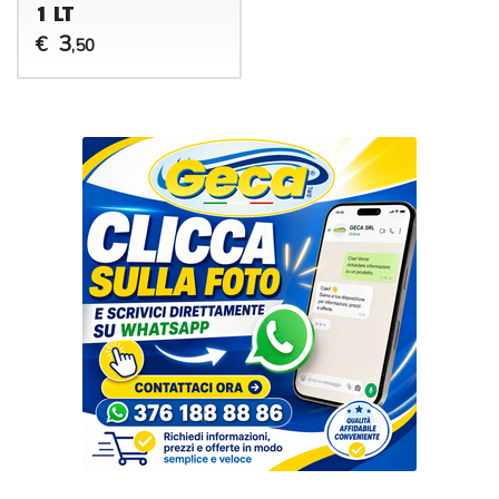
1 LT
3
€
,50