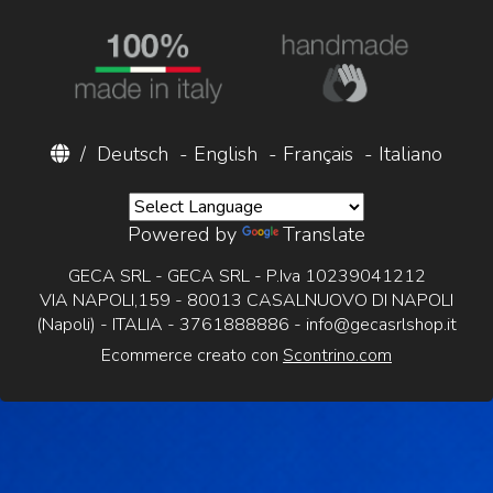
/
Deutsch
-
English
-
Français
-
Italiano
Powered by
Translate
GECA SRL - GECA SRL - P.Iva 10239041212
VIA NAPOLI,159 - 80013 CASALNUOVO DI NAPOLI
(Napoli) - ITALIA - 3761888886 -
info@gecasrlshop.it
Ecommerce creato con
Scontrino.com