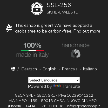
SSL-256
SICHERE WEBSITE
This eshop is green! We have adopted a
caoba tree to be carbon-free.
Find out more
/
Deutsch
-
English
-
Français
-
Italiano
Powered by
Translate
GECA SRL - GECA SRL - P.Iva 10239041212
VIA NAPOLI,159 - 80013 CASALNUOVO DI NAPOLI
(Napoli) - ITALIA - 3761888886 -
info@gecasrlshop.it