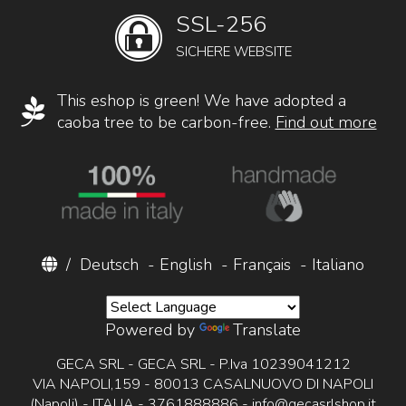
SSL-256
SICHERE WEBSITE
This eshop is green! We have adopted a
caoba tree to be carbon-free.
Find out more
/
Deutsch
-
English
-
Français
-
Italiano
Powered by
Translate
GECA SRL - GECA SRL - P.Iva 10239041212
VIA NAPOLI,159 - 80013 CASALNUOVO DI NAPOLI
(Napoli) - ITALIA - 3761888886 -
info@gecasrlshop.it