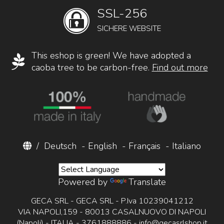
SSL-256
SICHERE WEBSITE
This eshop is green! We have adopted a
caoba tree to be carbon-free.
Find out more
/
Deutsch
-
English
-
Français
-
Italiano
Powered by
Translate
GECA SRL - GECA SRL - P.Iva 10239041212
VIA NAPOLI,159 - 80013 CASALNUOVO DI NAPOLI
(Napoli) - ITALIA - 3761888886 -
info@gecasrlshop.it