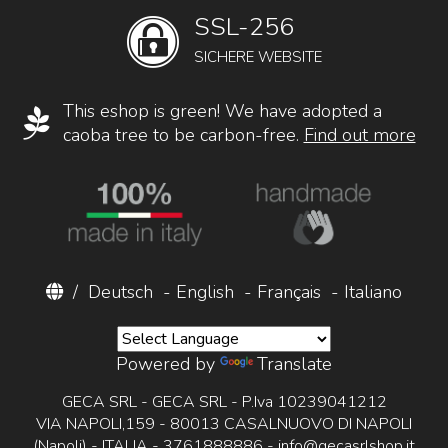
SSL-256
SICHERE WEBSITE
This eshop is green! We have adopted a
caoba tree to be carbon-free.
Find out more
/
Deutsch
-
English
-
Français
-
Italiano
Powered by
Translate
GECA SRL - GECA SRL - P.Iva 10239041212
VIA NAPOLI,159 - 80013 CASALNUOVO DI NAPOLI
(Napoli) - ITALIA - 3761888886 -
info@gecasrlshop.it