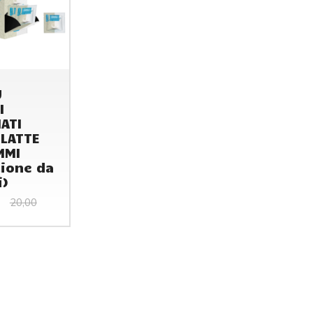
U
I
ATI
 LATTE
MMI
ione da
i)
20,00