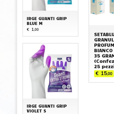
IRGE GUANTI GRIP
BLUE M
1
€
,00
SETABL
GRANUL
PROFUM
BIANCO
35 GRA
(Confez
25 pezz
15
€
,00
IRGE GUANTI GRIP
VIOLET S