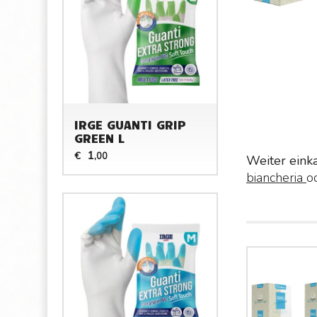
IRGE GUANTI GRIP
GREEN L
1
€
,00
Weiter eink
biancheria
o