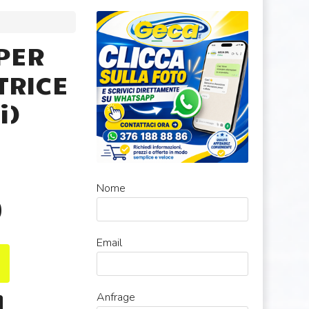
PER
TRICE
i)
Nome
0
Email
Anfrage