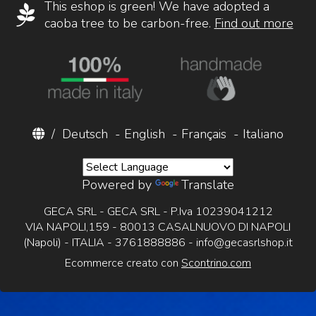
This eshop is green! We have adopted a
caoba tree to be carbon-free.
Find out more
/
Deutsch
-
English
-
Français
-
Italiano
Powered by
Translate
GECA SRL - GECA SRL - P.Iva 10239041212
VIA NAPOLI,159 - 80013 CASALNUOVO DI NAPOLI
(Napoli) - ITALIA - 3761888886 -
info@gecasrlshop.it
Ecommerce creato con
Scontrino.com