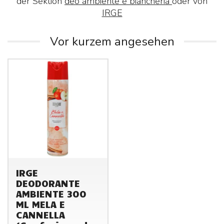
der Sektion
deo ambiente e biancheria
oder von
IRGE
Vor kurzem angesehen
IRGE
DEODORANTE
AMBIENTE 300
ML MELA E
CANNELLA