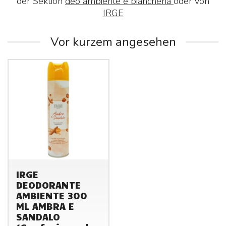
der Sektion
deo ambiente e biancheria
oder von
IRGE
Vor kurzem angesehen
IRGE
DEODORANTE
AMBIENTE 300
ML AMBRA E
SANDALO