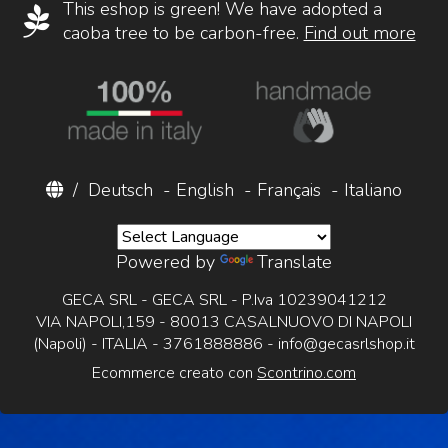
This eshop is green! We have adopted a
caoba tree to be carbon-free.
Find out more
/
Deutsch
-
English
-
Français
-
Italiano
Powered by
Translate
GECA SRL - GECA SRL - P.Iva 10239041212
VIA NAPOLI,159 - 80013 CASALNUOVO DI NAPOLI
(Napoli) - ITALIA - 3761888886 -
info@gecasrlshop.it
Ecommerce creato con
Scontrino.com