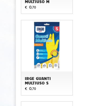
MULTIUSO M
0
€
,70
IRGE GUANTI
MULTIUSO S
0
€
,70