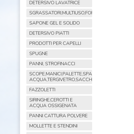
DETERSIVO LAVATRICE
SGRASSATORI,MULTIUSO,FORNO,POLVERE,VET
SAPONE GEL E SOLIDO
DETERSIVO PIATTI
PRODOTTI PER CAPELLI
SPUGNE
PANNI, STROFINACCI
SCOPE,MANICI,PALETTE,SPAZZOLE,TIRA
ACQUA,TERGIVETRO,SACCHI,MOP
FAZZOLETTI
SIRINGHE,CEROTTI E
ACQUA OSSIGENATA
PANNI CATTURA POLVERE
MOLLETTE E STENDINI