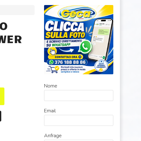
MO
OWER
Nome
Email
Anfrage