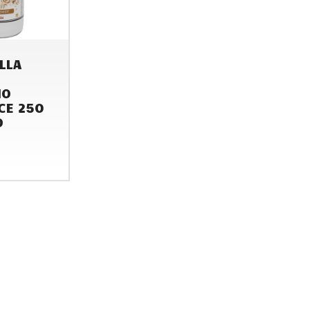
LLA
MO
CE 250
D