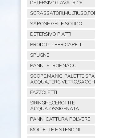
DETERSIVO LAVATRICE
SGRASSATORI,MULTIUSO,FORNO,POLVERE,VET
SAPONE GEL E SOLIDO
DETERSIVO PIATTI
PRODOTTI PER CAPELLI
SPUGNE
PANNI, STROFINACCI
SCOPE,MANICI,PALETTE,SPAZZOLE,TIRA
ACQUA,TERGIVETRO,SACCHI,MOP
FAZZOLETTI
SIRINGHE,CEROTTI E
ACQUA OSSIGENATA
PANNI CATTURA POLVERE
MOLLETTE E STENDINI