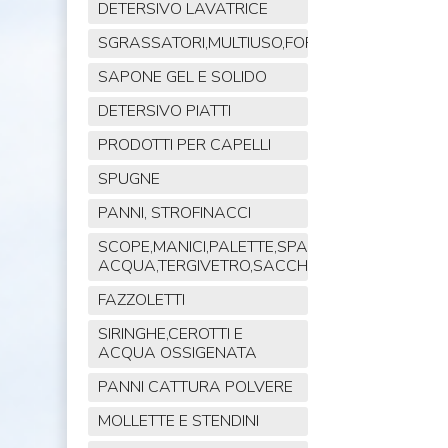
DETERSIVO LAVATRICE
SGRASSATORI,MULTIUSO,FORNO,POLVERE,VET
SAPONE GEL E SOLIDO
DETERSIVO PIATTI
PRODOTTI PER CAPELLI
SPUGNE
PANNI, STROFINACCI
SCOPE,MANICI,PALETTE,SPAZZOLE,TIRA
ACQUA,TERGIVETRO,SACCHI,MOP
FAZZOLETTI
SIRINGHE,CEROTTI E
ACQUA OSSIGENATA
PANNI CATTURA POLVERE
MOLLETTE E STENDINI