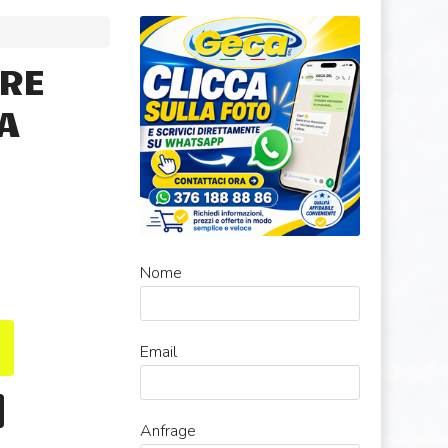
ORE
A
Nome
Email
Anfrage