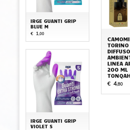
IRGE GUANTI GRIP
BLUE M
1
€
,00
CAMOMI
TORINO
DIFFUS
AMBIEN
LINEA A
200 ML
TONQA
4
€
,80
IRGE GUANTI GRIP
VIOLET S