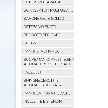
DETERSIVO LAVATRICE
SGRASSATORI,MULTIUSO,FORNO,POLVERE,VET
SAPONE GEL E SOLIDO
DETERSIVO PIATTI
PRODOTTI PER CAPELLI
SPUGNE
PANNI, STROFINACCI
SCOPE,MANICI,PALETTE,SPAZZOLE,TIRA
ACQUA,TERGIVETRO,SACCHI,MOP
FAZZOLETTI
SIRINGHE,CEROTTI E
ACQUA OSSIGENATA
PANNI CATTURA POLVERE
MOLLETTE E STENDINI