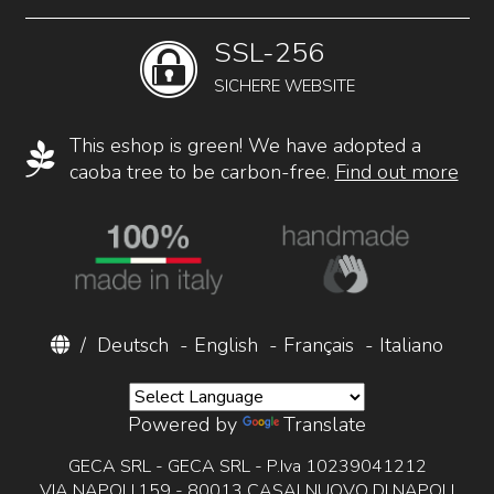
SSL-256
SICHERE WEBSITE
This eshop is green! We have adopted a
caoba tree to be carbon-free.
Find out more
/
Deutsch
-
English
-
Français
-
Italiano
Powered by
Translate
GECA SRL - GECA SRL - P.Iva 10239041212
VIA NAPOLI,159 - 80013 CASALNUOVO DI NAPOLI