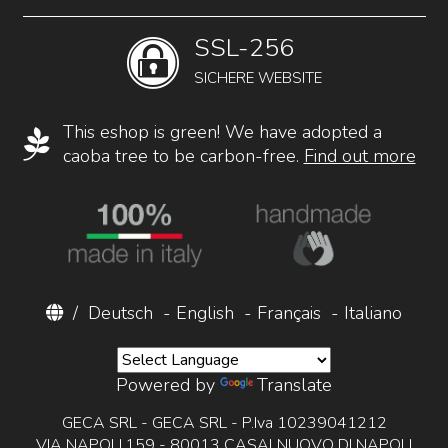
SSL-256
SICHERE WEBSITE
This eshop is green! We have adopted a
caoba tree to be carbon-free.
Find out more
/
Deutsch
-
English
-
Français
-
Italiano
Powered by
Translate
GECA SRL - GECA SRL - P.Iva 10239041212
VIA NAPOLI,159 - 80013 CASALNUOVO DI NAPOLI