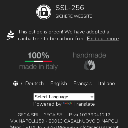
SSL-256
SICHERE WEBSITE
This eshop is green! We have adopted a
caoba tree to be carbon-free.
Find out more
/
Deutsch
-
English
-
Français
-
Italiano
Powered by
Translate
GECA SRL - GECA SRL - P.Iva 10239041212
VIA NAPOLI,159 - 80013 CASALNUOVO DI NAPOLI
(Napoli) - ITALIA - 3761888886 -
info@gecasrlshop.it