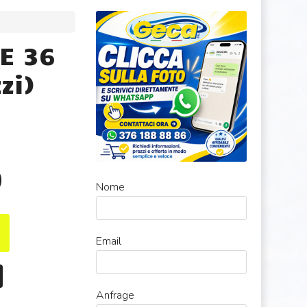
E 36
zi)
0
Nome
Email
Anfrage