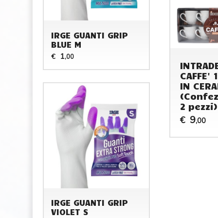
IRGE GUANTI GRIP
BLUE M
1
€
,00
INTRAD
CAFFE' 1
IN CER
(Confez
2 pezzi)
9
€
,00
IRGE GUANTI GRIP
VIOLET S