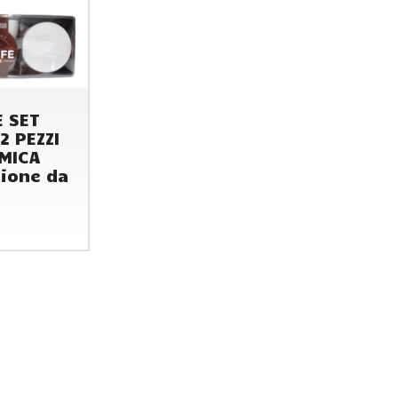
E SET
2 PEZZI
AMICA
ione da