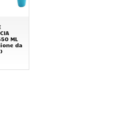
E
CIA
650 ML
ione da
)