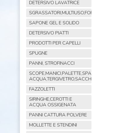
DETERSIVO LAVATRICE
SGRASSATORI,MULTIUSO,FORNO,POLVERE,VET
SAPONE GEL E SOLIDO
DETERSIVO PIATTI
PRODOTTI PER CAPELLI
SPUGNE
PANNI, STROFINACCI
SCOPE,MANICI,PALETTE,SPAZZOLE,TIRA
ACQUA,TERGIVETRO,SACCHI,MOP
FAZZOLETTI
SIRINGHE,CEROTTI E
ACQUA OSSIGENATA
PANNI CATTURA POLVERE
MOLLETTE E STENDINI