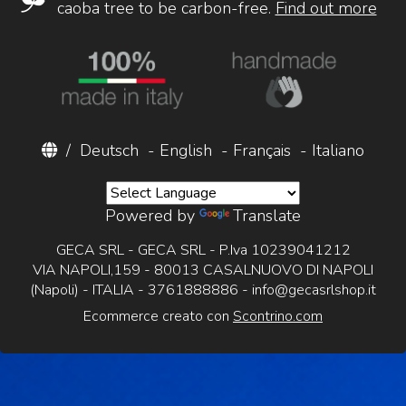
caoba tree to be carbon-free.
Find out more
/
Deutsch
-
English
-
Français
-
Italiano
Powered by
Translate
GECA SRL - GECA SRL - P.Iva 10239041212
VIA NAPOLI,159 - 80013 CASALNUOVO DI NAPOLI
(Napoli) - ITALIA - 3761888886 -
info@gecasrlshop.it
Ecommerce creato con
Scontrino.com