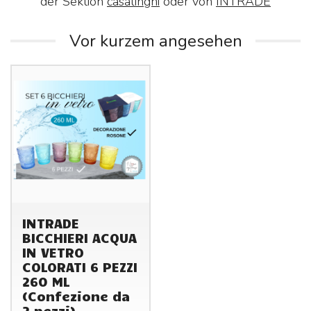
der Sektion
casalinghi
oder von
INTRADE
Vor kurzem angesehen
INTRADE
BICCHIERI ACQUA
IN VETRO
COLORATI 6 PEZZI
260 ML
(Confezione da
2 pezzi)