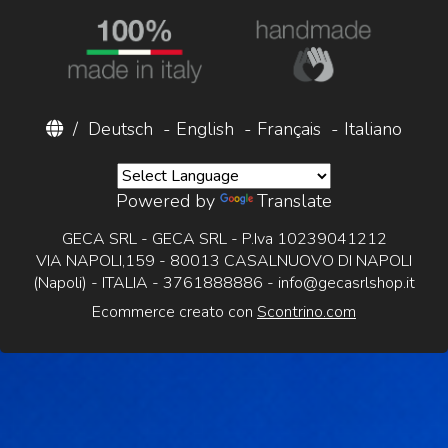
/
Deutsch
-
English
-
Français
-
Italiano
Powered by
Translate
GECA SRL - GECA SRL - P.Iva 10239041212
VIA NAPOLI,159 - 80013 CASALNUOVO DI NAPOLI
(Napoli) - ITALIA - 3761888886 -
info@gecasrlshop.it
Ecommerce creato con
Scontrino.com