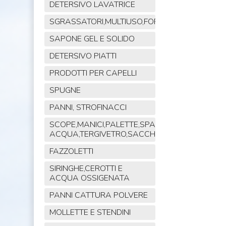
DETERSIVO LAVATRICE
SGRASSATORI,MULTIUSO,FORNO,POLVERE,VET
SAPONE GEL E SOLIDO
DETERSIVO PIATTI
PRODOTTI PER CAPELLI
SPUGNE
PANNI, STROFINACCI
SCOPE,MANICI,PALETTE,SPAZZOLE,TIRA
ACQUA,TERGIVETRO,SACCHI,MOP
FAZZOLETTI
SIRINGHE,CEROTTI E
ACQUA OSSIGENATA
PANNI CATTURA POLVERE
MOLLETTE E STENDINI