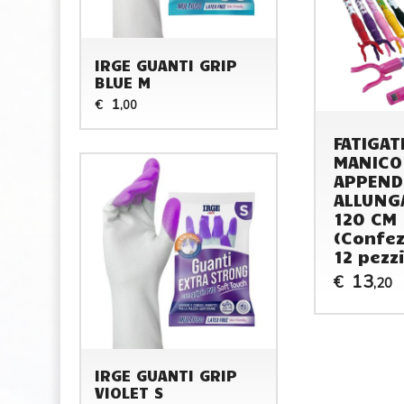
IRGE GUANTI GRIP
BLUE M
1
€
,00
FATIGAT
MANICO
APPENDI
ALLUNG
120 CM
(Confez
12 pezzi
13
€
,20
IRGE GUANTI GRIP
VIOLET S