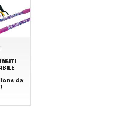
I
ABITI
ABILE
ione da
)