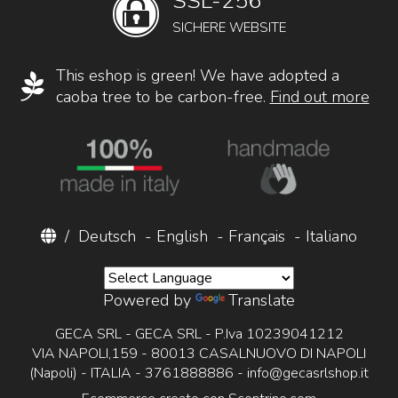
SSL-256
SICHERE WEBSITE
This eshop is green! We have adopted a
caoba tree to be carbon-free.
Find out more
/
Deutsch
-
English
-
Français
-
Italiano
Powered by
Translate
GECA SRL - GECA SRL - P.Iva 10239041212
VIA NAPOLI,159 - 80013 CASALNUOVO DI NAPOLI
(Napoli) - ITALIA - 3761888886 -
info@gecasrlshop.it