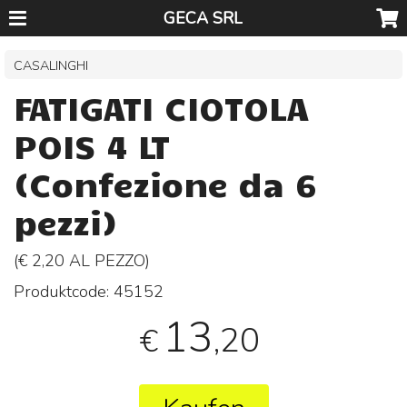
GECA SRL
CASALINGHI
FATIGATI CIOTOLA
POIS 4 LT
(Confezione da 6
pezzi)
(€ 2,20 AL
PEZZO
)
Produktcode:
45152
13
,20
€