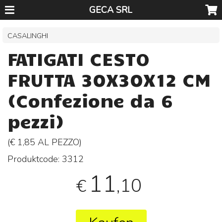
GECA SRL
CASALINGHI
FATIGATI CESTO
FRUTTA 30X30X12 CM
(Confezione da 6
pezzi)
(€ 1,85 AL
PEZZO
)
Produktcode:
3312
11
,10
€