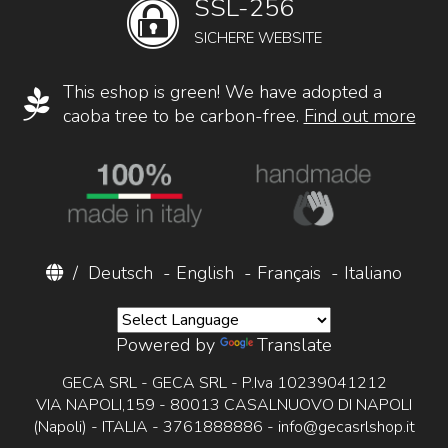
SSL-256
SICHERE WEBSITE
This eshop is green! We have adopted a
caoba tree to be carbon-free.
Find out more
/
Deutsch
-
English
-
Français
-
Italiano
Powered by
Translate
GECA SRL - GECA SRL - P.Iva 10239041212
VIA NAPOLI,159 - 80013 CASALNUOVO DI NAPOLI
(Napoli) - ITALIA - 3761888886 -
info@gecasrlshop.it