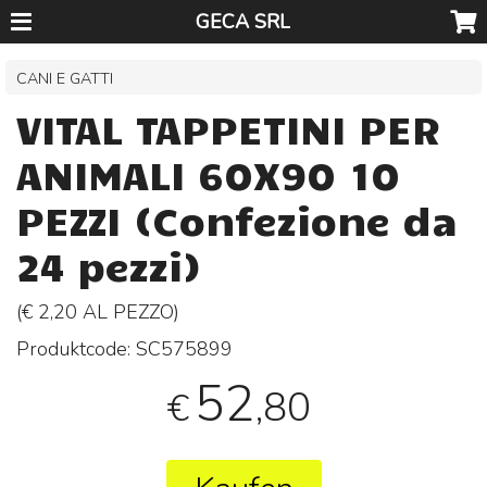
GECA SRL
CANI E GATTI
VITAL TAPPETINI PER
ANIMALI 60X90 10
PEZZI (Confezione da
24 pezzi)
(€ 2,20 AL
PEZZO
)
Produktcode:
SC575899
52
,80
€