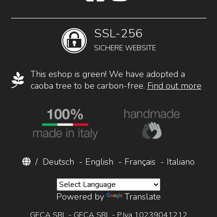
SSL-256
SICHERE WEBSITE
This eshop is green! We have adopted a
caoba tree to be carbon-free.
Find out more
/
Deutsch
-
English
-
Français
-
Italiano
Powered by
Translate
GECA SRL - GECA SRL - P.Iva 10239041212