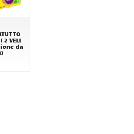
ATUTTO
I 2 VELI
ione da
i)