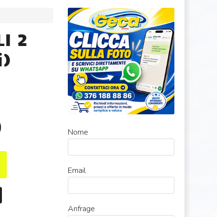
I 2
i)
0
Nome
Email
Anfrage