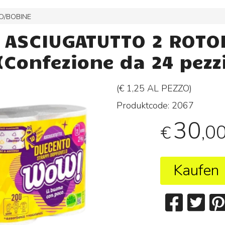
O/BOBINE
ASCIUGATUTTO 2 ROTOL
(Confezione da 24 pezz
(€ 1,25 AL
PEZZO
)
Produktcode:
2067
30
,0
€
Kaufen