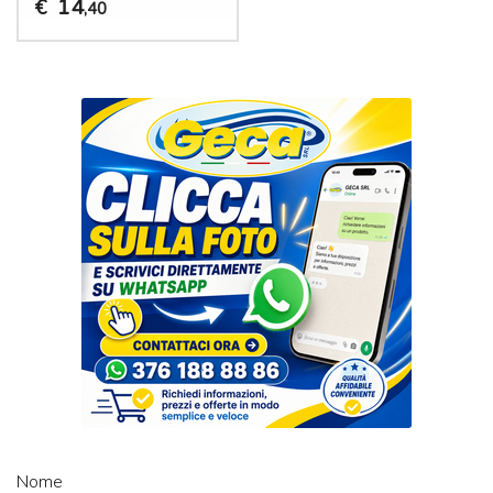
14
€
,40
Nome