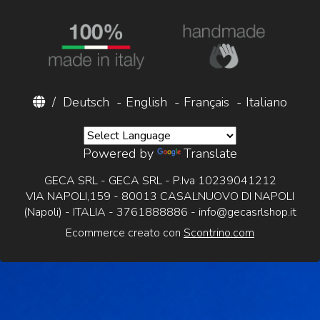
/
Deutsch
-
English
-
Français
-
Italiano
Powered by
Translate
GECA SRL - GECA SRL - P.Iva 10239041212
VIA NAPOLI,159 - 80013 CASALNUOVO DI NAPOLI
(Napoli) - ITALIA - 3761888886 -
info@gecasrlshop.it
Ecommerce creato con
Scontrino.com