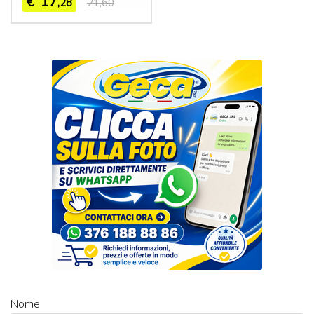
17
€
,28
21,60
Nome