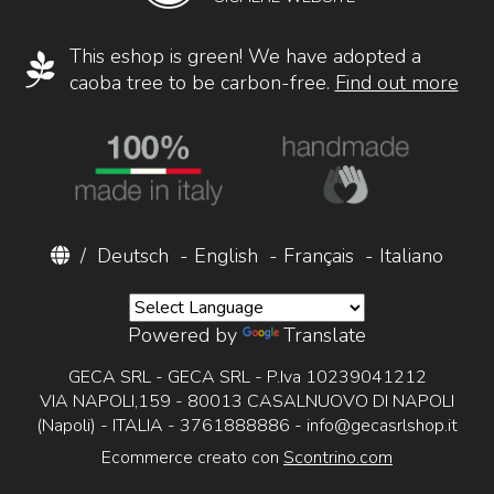
This eshop is green! We have adopted a
caoba tree to be carbon-free.
Find out more
/
Deutsch
-
English
-
Français
-
Italiano
Powered by
Translate
GECA SRL - GECA SRL - P.Iva 10239041212
VIA NAPOLI,159 - 80013 CASALNUOVO DI NAPOLI
(Napoli) - ITALIA - 3761888886 -
info@gecasrlshop.it
Ecommerce creato con
Scontrino.com