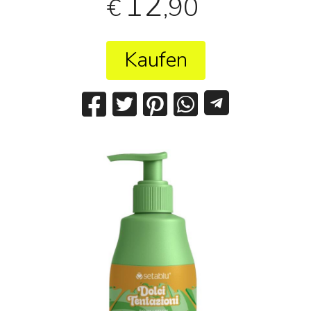
12
,90
€
Kaufen