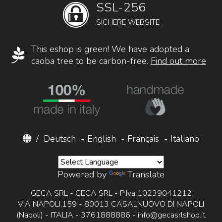
SSL-256
SICHERE WEBSITE
This eshop is green! We have adopted a
caoba tree to be carbon-free.
Find out more
/
Deutsch
-
English
-
Français
-
Italiano
Powered by
Translate
GECA SRL - GECA SRL - P.Iva 10239041212
VIA NAPOLI,159 - 80013 CASALNUOVO DI NAPOLI
(Napoli) - ITALIA - 3761888886 -
info@gecasrlshop.it