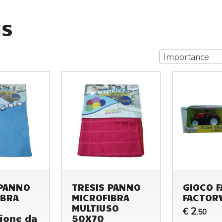
IS
Importance
 PANNO
TRESIS PANNO
GIOCO 
IBRA
MICROFIBRA
FACTORY
MULTIUSO
2
€
,50
ione da
50X70