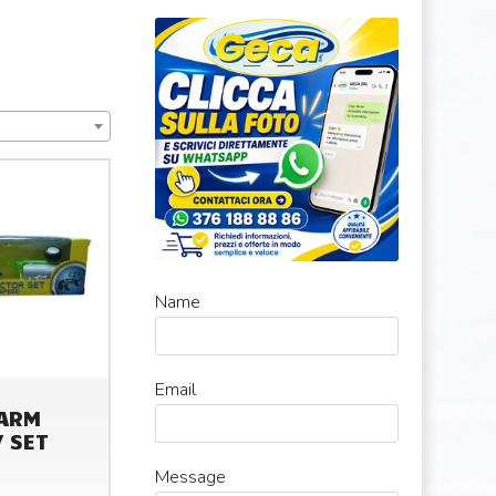
Name
Email
FARM
 SET
Message