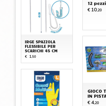
12 pezzi
10
€
,20
IRGE SPAZZOLA
FLESSIBILE PER
SCARICHI 45 CM
1
€
,50
GIOCO 
IN PIST
4
€
,20