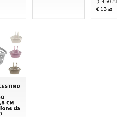
(€ 4,50 
13
€
,50
CESTINO
SO
,5 CM
ione da
)