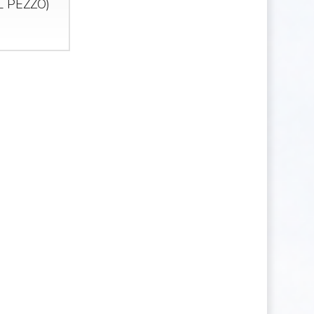
AL
PEZZO
)