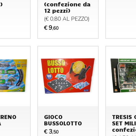
)
(confezione da
12 pezzi)
(€ 0,80 AL
PEZZO
)
9
€
,60
TRENO
GIOCO
TRESIS 
A
BUSSOLOTTO
SET MILI
confezi
3
€
,50