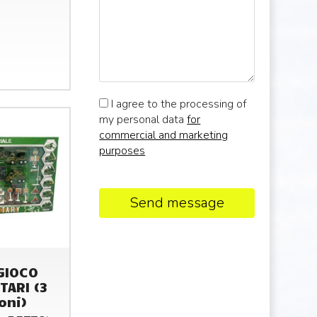
I agree to the processing of
my personal data
for
commercial and marketing
purposes
Send message
GIOCO
TARI (3
oni)