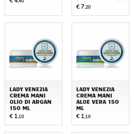
4
€
,40
7
€
,20
LADY VENEZIA
LADY VENEZIA
CREMA MANI
CREMA MANI
OLIO DI ARGAN
ALOE VERA 150
150 ML
ML
1
1
€
€
,10
,10