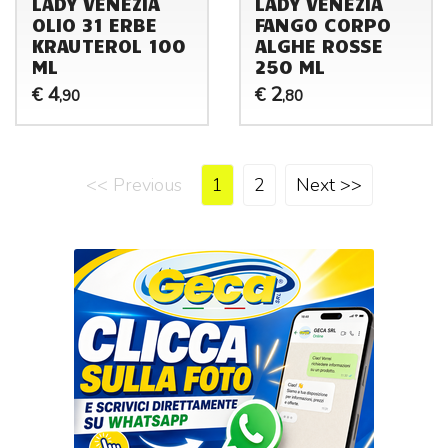
LADY VENEZIA
LADY VENEZIA
OLIO 31 ERBE
FANGO CORPO
KRAUTEROL 100
ALGHE ROSSE
ML
250 ML
4
2
€
€
,90
,80
<< Previous
1
2
Next >>