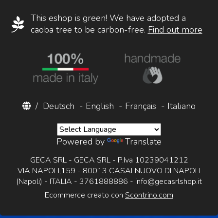
This eshop is green! We have adopted a
caoba tree to be carbon-free.
Find out more
/
Deutsch
-
English
-
Français
-
Italiano
Powered by
Translate
GECA SRL - GECA SRL - P.Iva 10239041212
VIA NAPOLI,159 - 80013 CASALNUOVO DI NAPOLI
(Napoli) - ITALIA - 3761888886 -
info@gecasrlshop.it
Ecommerce creato con
Scontrino.com