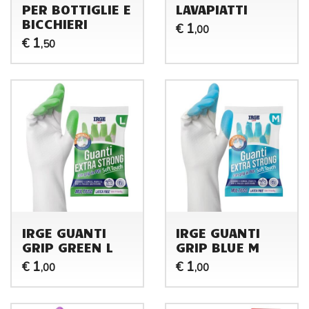
PER BOTTIGLIE E
LAVAPIATTI
BICCHIERI
1
€
,00
1
€
,50
IRGE GUANTI
IRGE GUANTI
GRIP GREEN L
GRIP BLUE M
1
1
€
€
,00
,00