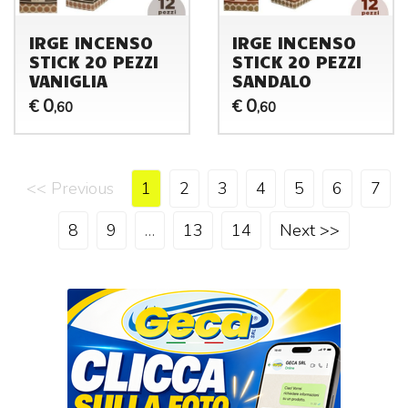
IRGE INCENSO
IRGE INCENSO
STICK 20 PEZZI
STICK 20 PEZZI
VANIGLIA
SANDALO
0
0
€
€
,60
,60
<< Previous
1
2
3
4
5
6
7
8
9
…
13
14
Next >>