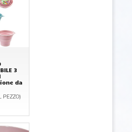
I
O
BILE 3
M
ione da
AL
PEZZO
)