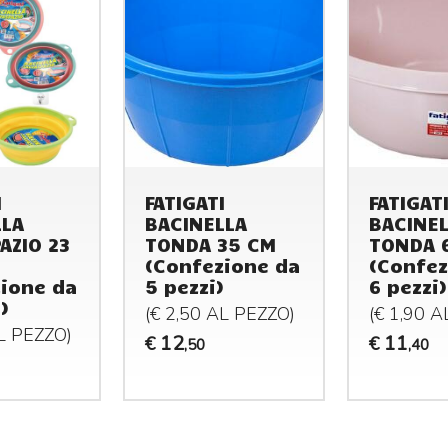
I
FATIGATI
FATIGAT
LLA
BACINELLA
BACINE
AZIO 23
TONDA 35 CM
TONDA 6
(Confezione da
(Confez
ione da
5 pezzi)
6 pezzi)
)
(€ 2,50 AL
PEZZO
)
(€ 1,90 
AL
PEZZO
)
12
11
€
€
,50
,40