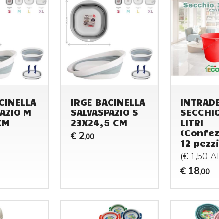
CINELLA
IRGE BACINELLA
INTRAD
AZIO M
SALVASPAZIO S
SECCHIO
CM
23X24,5 CM
LITRI
(Confez
2
€
,00
12 pezzi
(€ 1,50 
18
€
,00