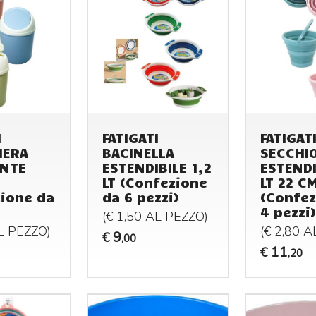
I
FATIGATI
FATIGAT
IERA
BACINELLA
SECCHI
ANTE
ESTENDIBILE 1,2
ESTENDI
LT (Confezione
LT 22 C
ione da
da 6 pezzi)
(Confez
4 pezzi)
(€ 1,50 AL
PEZZO
)
AL
PEZZO
)
(€ 2,80 
9
€
,00
11
€
,20