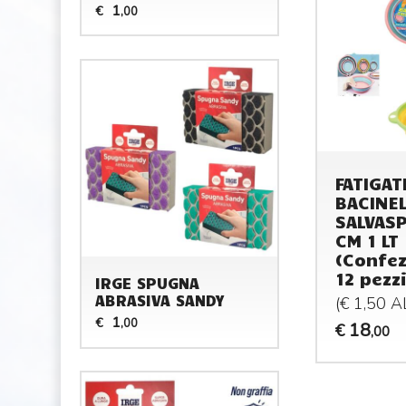
1
€
,00
FATIGAT
BACINE
SALVASP
CM 1 LT
(Confez
12 pezzi
IRGE SPUGNA
ABRASIVA SANDY
(€ 1,50 
1
€
,00
18
€
,00