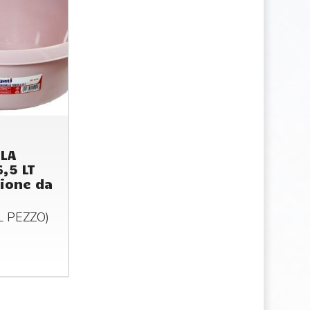
I
LLA
,5 LT
ione da
AL
PEZZO
)