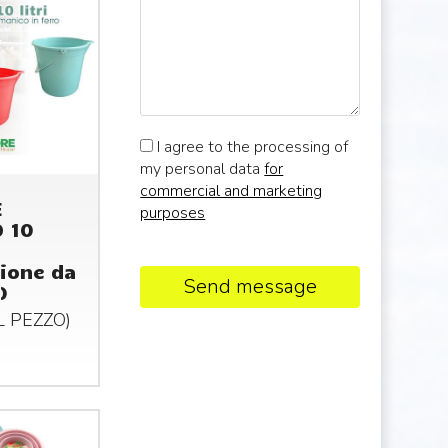
I agree to the processing of
my personal data
for
commercial and marketing
E
purposes
 10
ione da
Send message
)
AL
PEZZO
)