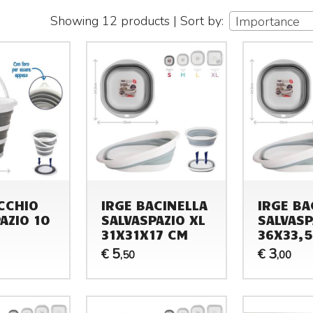
Showing 12 products | Sort by:
Importance
CCHIO
IRGE BACINELLA
IRGE BA
AZIO 10
SALVASPAZIO XL
SALVASP
31X31X17 CM
36X33,
5
3
€
€
,50
,00