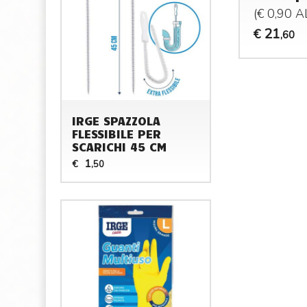
(€ 0,90 
21
€
,60
IRGE SPAZZOLA
FLESSIBILE PER
SCARICHI 45 CM
1
€
,50